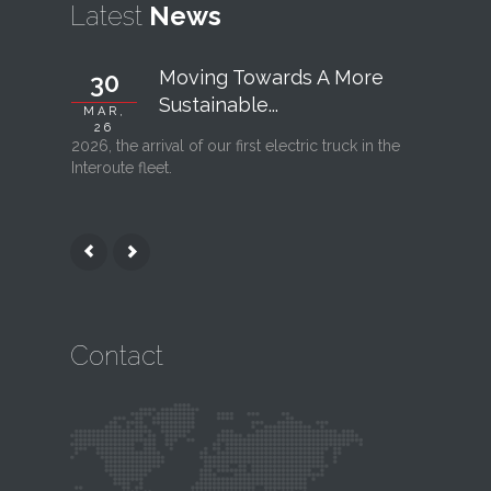
Latest
News
Moving Towards A More
30
06
Sustainable...
MAR,
FEB, 26
26
2026, the arrival of our first electric truck in the
Interout
Interoute fleet.
l’ouvertu
Contact