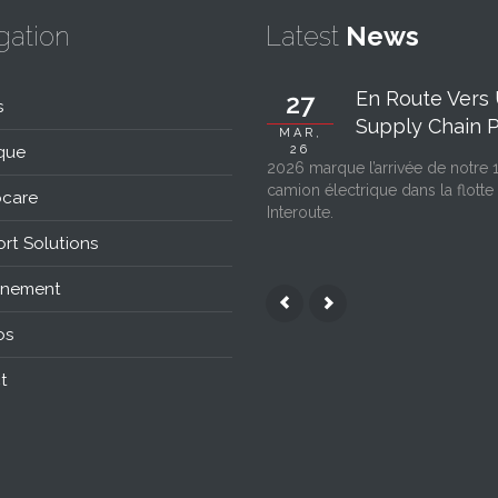
gation
Latest
News
En Route Vers
27
s
Supply Chain Pl
MAR,
que
26
2026 marque l’arrivée de notre 
camion électrique dans la flotte
care
Interoute.
rt Solutions
nnement
os
t