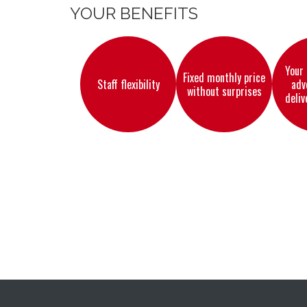
YOUR BENEFITS
Your
Fixed monthly price
Staff flexibility
adv
without surprises
deliv