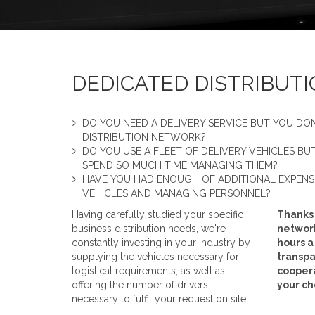
DEDICATED DISTRIBUTI
DO YOU NEED A DELIVERY SERVICE BUT YOU DO
DISTRIBUTION NETWORK?
DO YOU USE A FLEET OF DELIVERY VEHICLES B
SPEND SO MUCH TIME MANAGING THEM?
HAVE YOU HAD ENOUGH OF ADDITIONAL EXPENS
VEHICLES AND MANAGING PERSONNEL?
Having carefully studied your specific
Thanks
business distribution needs, we're
network
constantly investing in your industry by
hours a
supplying the vehicles necessary for
transpa
logistical requirements, as well as
coopera
offering the number of drivers
your ch
necessary to fulfil your request on site.