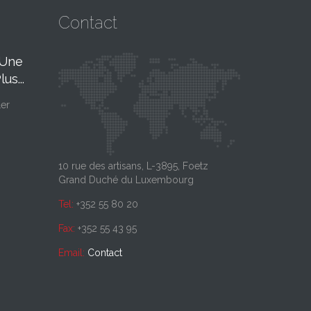
Contact
 Une
Notre Nouvelle
Nouve
06
27
us...
Plateforme
2026
FÉV, 26
JAN,
Logistique
26
1er
Pour l'année 2026,
notre clientèle que 
Interoute poursuit son développement
avec l’ouverture, en mars 2025, de son
nouveau site...
10 rue des artisans, L-3895, Foetz
Grand Duché du Luxembourg
Tel:
+352 55 80 20
Fax:
+352 55 43 95
Email:
Contact