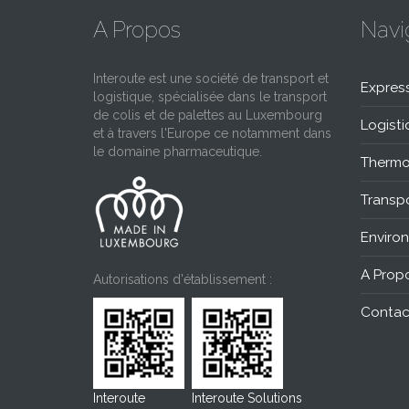
A Propos
Navi
Interoute est une société de transport et
Expres
logistique, spécialisée dans le transport
de colis et de palettes au Luxembourg
Logisti
et à travers l'Europe ce notamment dans
le domaine pharmaceutique.
Thermo
Transpo
Enviro
A Prop
Autorisations d'établissement :
Contac
Interoute
Interoute Solutions