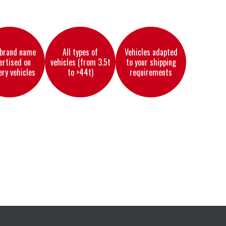
 brand name
All types of
Vehicles adapted
ertised on
vehicles (from 3.5t
to your shipping
ery vehicles
to >44t)
requirements